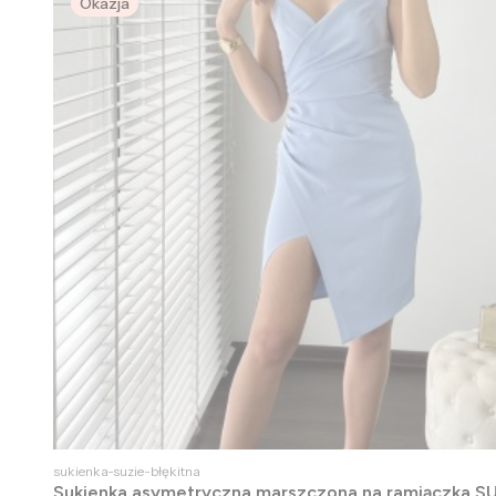
Okazja
sukienka-suzie-błękitna
Sukienka asymetryczna marszczona na ramiączka SU