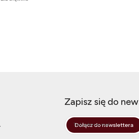
Zapisz się do new
Dołącz do newslettera
Twój adres e-mail
Y