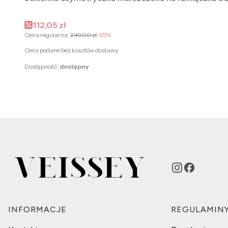
Cena promocyjna
112,05 zł
Cena regularna:
249,00 zł
-55%
Ceny podane bez kosztów dostawy.
Dostępność:
dostępny
Linki w stopce
INFORMACJE
REGULAMIN