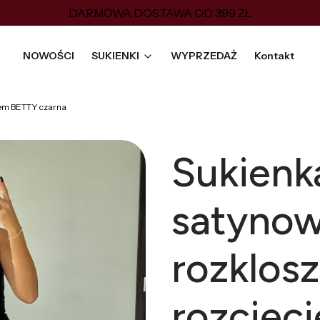
DARMOWA DOSTAWA OD 399 ZŁ
NOWOŚCI
SUKIENKI
WYPRZEDAŻ
Kontakt
iem BETTY czarna
Sukienk
satyno
rozklos
rozcięc