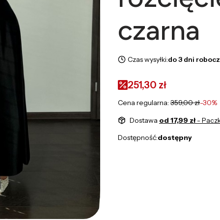
czarna
Czas wysyłki:
do 3 dni roboc
251,30 zł
Cena regularna:
359,00 zł
-30%
Dostawa
od 17,99 zł
- Pacz
Dostępność:
dostępny
Wybierz wariant produktu:
Poszczególne warianty mogą róż
*
Rozmiar
M
L