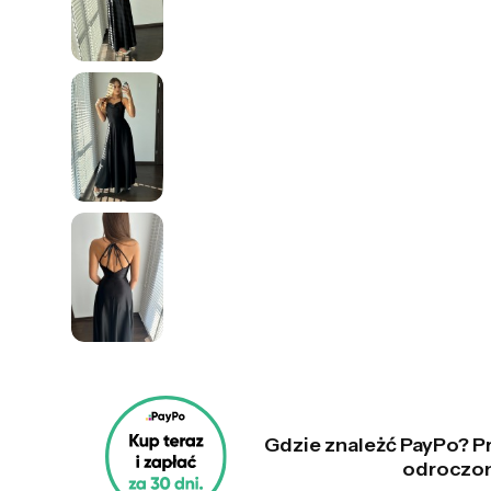
Gdzie znależć PayPo? Pr
odroczo