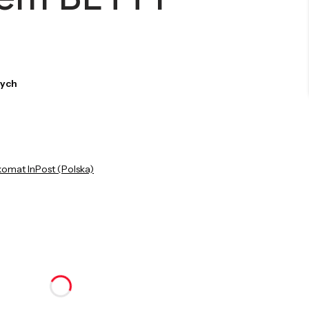
zych
komat InPost (Polska)
nić się ceną