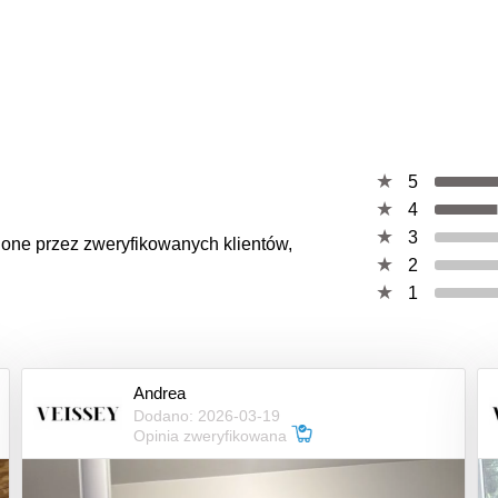
5
4
3
wione przez zweryfikowanych klientów,
2
1
Andrea
Dodano: 2026-03-19
Opinia zweryfikowana