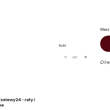
*
Kolor
Pokaż wszystkie kolory
Masz 
Ilość
szt.
Zap
zelewy24 - raty i
ne