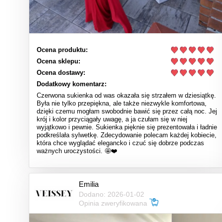
Ocena produktu:
Ocena sklepu:
Ocena dostawy:
Dodatkowy komentarz:
Czerwona sukienka od was okazała się strzałem w dziesiątkę.
Była nie tylko przepiękna, ale także niezwykle komfortowa,
dzięki czemu mogłam swobodnie bawić się przez całą noc. Jej
krój i kolor przyciągały uwagę, a ja czułam się w niej
wyjątkowo i pewnie. Sukienka pięknie się prezentowała i ładnie
podkreślała sylwetkę. Zdecydowanie polecam każdej kobiecie,
która chce wyglądać elegancko i czuć się dobrze podczas
ważnych uroczystości. 🤩❤️
Emilia
Dodano: 2026-01-02
Opinia zweryfikowana