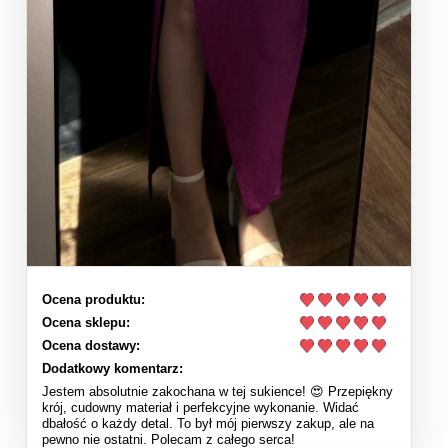
Ocena produktu:
Ocena sklepu:
Ocena dostawy:
Dodatkowy komentarz:
Jestem absolutnie zakochana w tej sukience! 😍 Przepiękny
krój, cudowny materiał i perfekcyjne wykonanie. Widać
dbałość o każdy detal. To był mój pierwszy zakup, ale na
pewno nie ostatni. Polecam z całego serca!