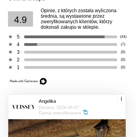
Opinie, z których została wyliczona
średnia, są wystawione przez
4.9
zweryfikowanych klientów, którzy
dokonali zakupu w sklepie.
5
(44)
4
(7)
3
(0)
2
(0)
1
(0)
Angelika
Dodano: 2026-06-07
Opinia zweryfikowana