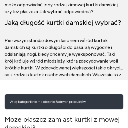
może odpowiadać inny rodzaj zimowej kurtki damskiej
czy też płaszcza. Jak wybrać odpowiednią?
Jaką długość kurtki damskiej wybrać?
Pierwszym standardowym fasonem wśród kurtek
damskich są kurtki o długości do pasa. Są wygodne i
odsłaniają nogi, kiedy chcemy je wyeksponować. Taki
krój króluje wśród młodzieży, która zdecydowanie woli
krótkie kurtki. W zdecydowanej większości takie okrycia
są z rodzaju kurtek puchowych damskich. Wiąże się to z
tym,że taki fason może dodać nam optycznie kilka
kilogramów. Niezaprzeczalnie są to ciepłe kurtki
damskie ale nie musimy się na nie decydować, kiedy
Lista produktów
chcemy się wyszczuplić czy dopasować okrycie do
W tej kategorii nie ma obecnie żadnych produktów
naszej sylwetki.
Może płaszcz zamiast kurtki zimowej
damskiej?