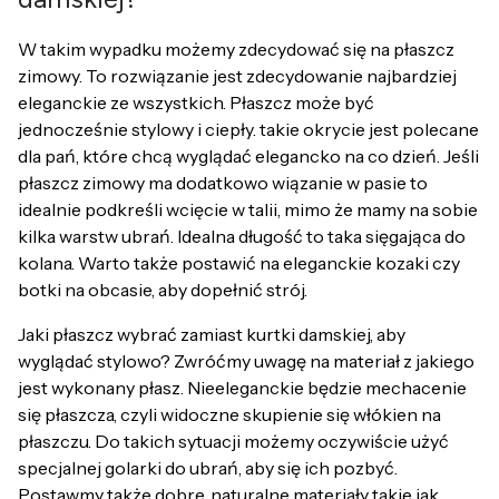
W takim wypadku możemy zdecydować się na płaszcz
zimowy. To rozwiązanie jest zdecydowanie najbardziej
eleganckie ze wszystkich. Płaszcz może być
jednocześnie stylowy i ciepły. takie okrycie jest polecane
dla pań, które chcą wyglądać elegancko na co dzień. Jeśli
płaszcz zimowy ma dodatkowo wiązanie w pasie to
idealnie podkreśli wcięcie w talii, mimo że mamy na sobie
kilka warstw ubrań. Idealna długość to taka sięgająca do
kolana. Warto także postawić na eleganckie kozaki czy
botki na obcasie, aby dopełnić strój.
Jaki płaszcz wybrać zamiast kurtki damskiej, aby
wyglądać stylowo? Zwróćmy uwagę na materiał z jakiego
jest wykonany płasz. Nieeleganckie będzie mechacenie
się płaszcza, czyli widoczne skupienie się włókien na
płaszczu. Do takich sytuacji możemy oczywiście użyć
specjalnej golarki do ubrań, aby się ich pozbyć.
Postawmy także dobre, naturalne materiały takie jak