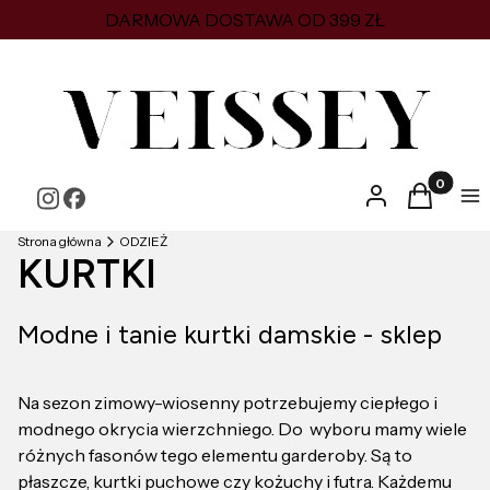
DARMOWA DOSTAWA OD 399 ZŁ
Produkty w
Zaloguj się
Koszyk
Me
Strona główna
ODZIEŻ
KURTKI
Modne i tanie kurtki damskie - sklep
Na sezon zimowy-wiosenny potrzebujemy ciepłego i
modnego okrycia wierzchniego. Do wyboru mamy wiele
różnych fasonów tego elementu garderoby. Są to
płaszcze, kurtki puchowe czy kożuchy i futra. Każdemu