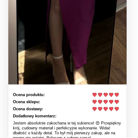
Ocena produktu:
Ocena sklepu:
Ocena dostawy:
Dodatkowy komentarz:
Jestem absolutnie zakochana w tej sukience! 😍 Przepiękny
krój, cudowny materiał i perfekcyjne wykonanie. Widać
dbałość o każdy detal. To był mój pierwszy zakup, ale na
pewno nie ostatni. Polecam z całego serca!