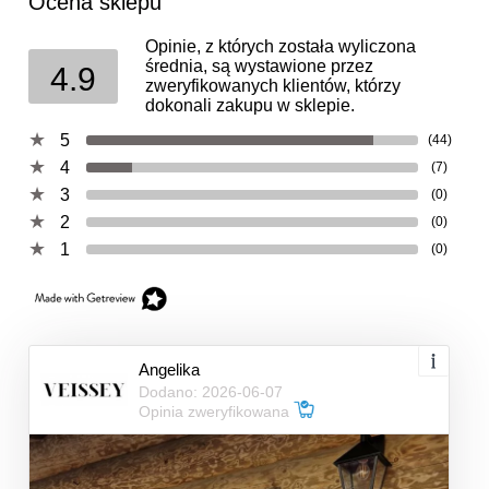
Ocena sklepu
Opinie, z których została wyliczona
średnia, są wystawione przez
4.9
zweryfikowanych klientów, którzy
dokonali zakupu w sklepie.
5
(44)
4
(7)
3
(0)
2
(0)
1
(0)
Angelika
Dodano: 2026-06-07
Opinia zweryfikowana