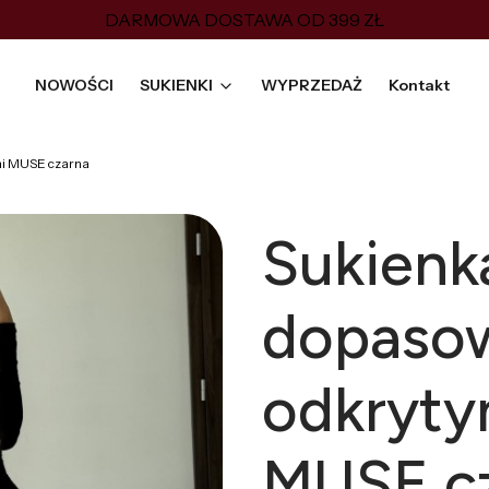
DARMOWA DOSTAWA OD 399 ZŁ
NOWOŚCI
SUKIENKI
WYPRZEDAŻ
Kontakt
mi MUSE czarna
Sukienk
dopaso
odkryty
MUSE c