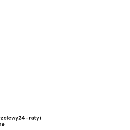
zelewy24 - raty i
ne