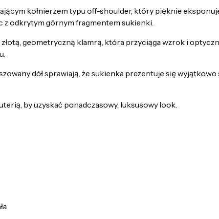
jącym kołnierzem typu off-shoulder, który pięknie eksponuje
ąc z odkrytym górnym fragmentem sukienki.
 złotą, geometryczną klamrą, która przyciąga wzrok i optycz
u.
oszowany dół sprawiają, że sukienka prezentuje się wyjątkowo
żuterią, by uzyskać ponadczasowy, luksusowy look.
ała