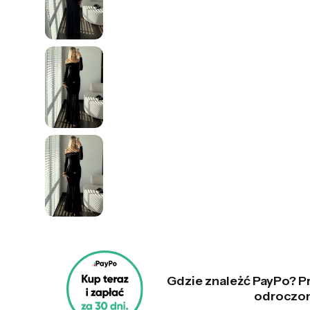
Gdzie znależć PayPo? Pr
odroczo