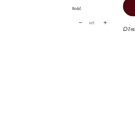
Ilość
szt.
Zap