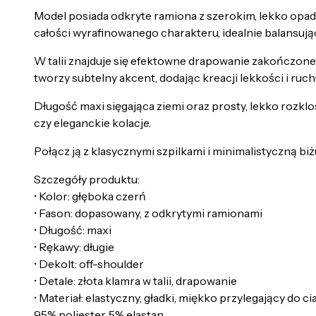
Model posiada odkryte ramiona z szerokim, lekko opada
całości wyrafinowanego charakteru, idealnie balansuj
W talii znajduje się efektowne drapowanie zakończone
tworzy subtelny akcent, dodając kreacji lekkości i ruch
Długość maxi sięgająca ziemi oraz prosty, lekko rozkl
czy eleganckie kolacje.
Połącz ją z klasycznymi szpilkami i minimalistyczną bi
Szczegóły produktu:
• Kolor: głęboka czerń
• Fason: dopasowany, z odkrytymi ramionami
• Długość: maxi
• Rękawy: długie
• Dekolt: off-shoulder
• Detale: złota klamra w talii, drapowanie
• Materiał: elastyczny, gładki, miękko przylegający do ci
95% poliester, 5% elastan