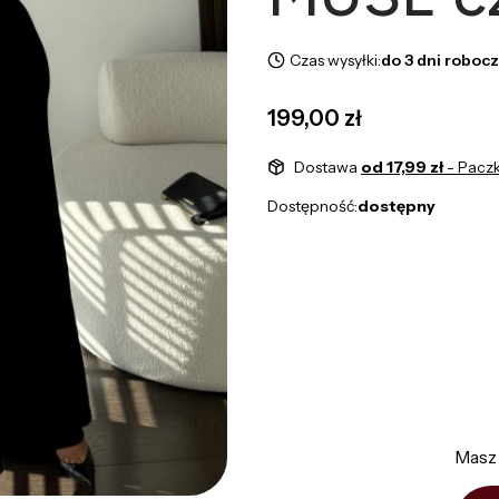
Czas wysyłki:
do 3 dni roboc
Cena
199,00 zł
Dostawa
od 17,99 zł
- Pacz
Dostępność:
dostępny
Wybierz wariant produktu:
Poszczególne warianty mogą róż
*
Rozmiar
M
Masz 