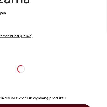
zych
komat InPost (Polska)
nić się ceną
14 dni na zwrot lub wymianę produktu.