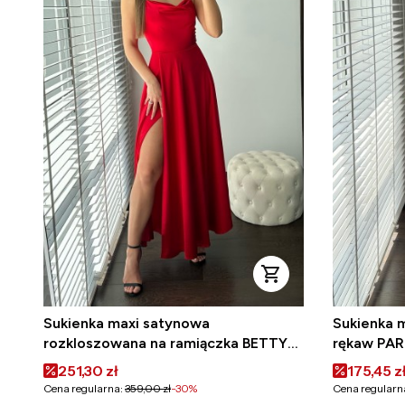
Sukienka maxi satynowa
Sukienka m
rozkloszowana na ramiączka BETTY
rękaw PAR
czerwona
Cena promocyjna
Cena pr
251,30 zł
175,45 z
Cena regularna:
359,00 zł
-30%
Cena regularn