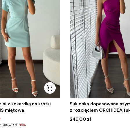
ini z kokardką na krótki
Sukienka dopasowana asy
IS miętowa
z rozcięciem ORCHIDEA fuk
omocyjna
Cena
ł
249,00 zł
a:
319,00 zł
-45%