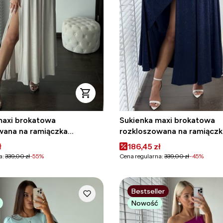
maxi brokatowa
Sukienka maxi brokatowa
wana na ramiączka
rozkloszowana na ramiączk
 szampańska
PRINCESS granatowa
omocyjna
Cena promocyjna
ł
186,45 zł
a:
339,00 zł
-55%
Cena regularna:
339,00 zł
-45%
Bestseller
Nowość