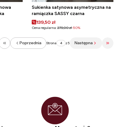
ynowa
Sukienka satynowa asymetryczna na
ka
ramiączka SASSY czarna
Cena promocyjna
139,50 zł
Cena regularna:
279,00 zł
-50%
Poprzednia
Następna
Strona
z 5
Wróć do pierwszej strony z produktami
Przejdź do