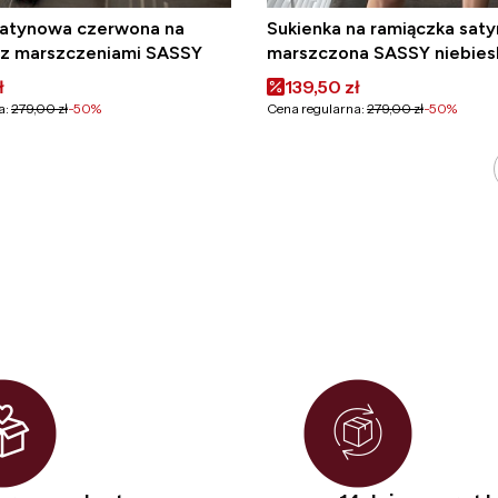
satynowa czerwona na
Sukienka na ramiączka sat
 z marszczeniami SASSY
marszczona SASSY niebies
omocyjna
Cena promocyjna
ł
139,50 zł
a:
279,00 zł
-50%
Cena regularna:
279,00 zł
-50%