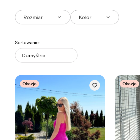
Rozmiar
Kolor
Koniec filtrów
Lista produktów
Sortowanie:
Domyślne
Okazja
Okazja