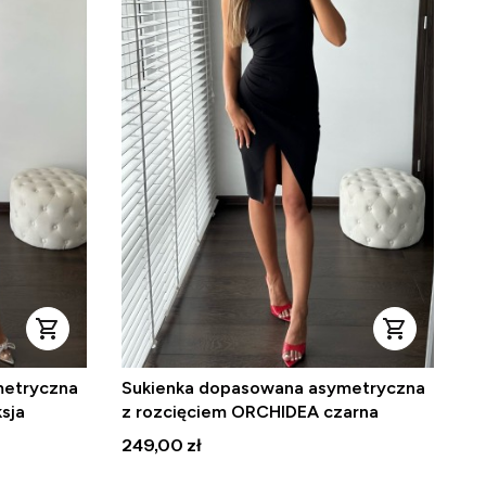
metryczna
Sukienka dopasowana asymetryczna
sja
z rozcięciem ORCHIDEA czarna
Cena
249,00 zł