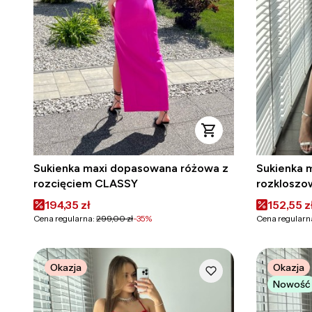
Sukienka maxi dopasowana różowa z
Sukienka 
rozcięciem CLASSY
rozkloszo
PRINCESS
Cena promocyjna
Cena pr
194,35 zł
152,55 z
Cena regularna:
299,00 zł
-35%
Cena regularn
Okazja
Okazja
Nowość