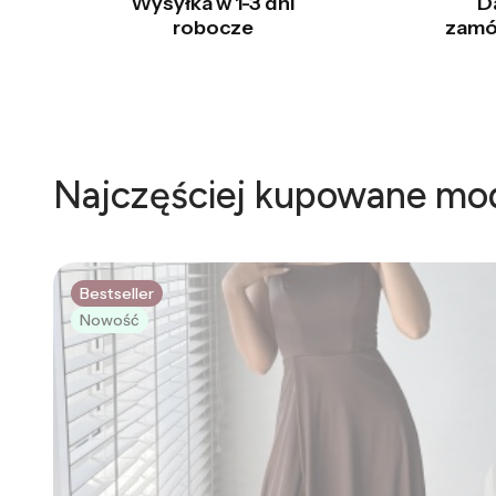
Wysyłka w 1-3 dni
D
robocze
zamó
Najczęściej kupowane mo
Bestseller
Nowość