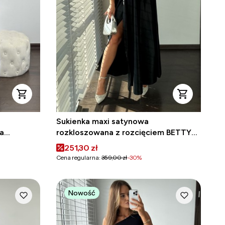
Sukienka maxi satynowa
a
rozkloszowana z rozcięciem BETTY
czarna
Cena promocyjna
251,30 zł
Cena regularna:
359,00 zł
-30%
Nowość