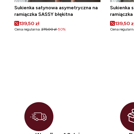
Sukienka satynowa asymetryczna na
Sukienka 
ramiączka SASSY błękitna
ramiączka
Cena promocyjna
Cena pr
139,50 zł
139,50 z
Cena regularna:
279,00 zł
-50%
Cena regularn