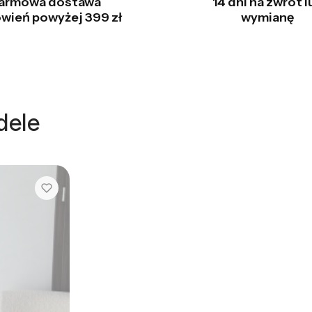
armowa dostawa
14 dni na zwrot l
wień powyżej 399 zł
wymianę
dele